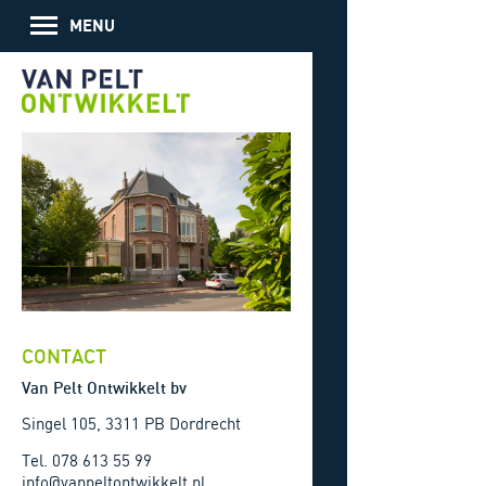
MENU
HOME
OVER ONS
PROJECTEN
GEREALISEERDE PROJECTEN
PROJECTEN IN ONTWIKKELING
PROJECTEN IN VOORBEREIDING
AANBOD
WONINGEN
KANTOREN
WINKELS
CONTACT
CONTACT
Van Pelt Ontwikkelt bv
Singel 105, 3311 PB Dordrecht
Tel. 078 613 55 99
info@vanpeltontwikkelt.nl