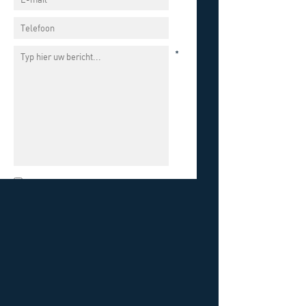
*
Ik ga akkoord met het
privacybeleid
.
CONTACT
GOOGLE MAPS